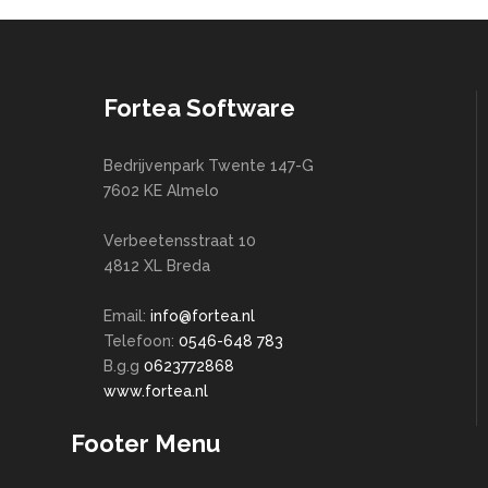
Fortea Software
Bedrijvenpark Twente 147-G
7602 KE Almelo
Verbeetensstraat 10
4812 XL Breda
Email:
info@fortea.nl
Telefoon:
0546-648 783
B.g.g
0623772868
www.fortea.nl
Footer Menu