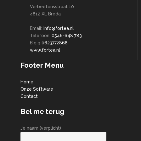
Verbeetensstraat 10
4812 XL Breda
Email:
info@fortea.nl
Telefoon:
0546-648 783
B.g.g
0623772868
www.fortea.nl
Footer Menu
Home
Onze Software
Contact
Bel me terug
Je naam (verplicht)