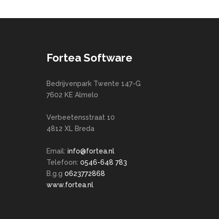
Fortea Software
Bedrijvenpark Twente 147-G
7602 KE Almelo
Verbeetensstraat 10
4812 XL Breda
Email:
info@fortea.nl
Telefoon:
0546-648 783
B.g.g
0623772868
www.fortea.nl