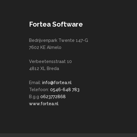
Fortea Software
Bedrijvenpark Twente 147-G
7602 KE Almelo
Verbeetensstraat 10
4812 XL Breda
Email:
info@fortea.nl
Telefoon:
0546-648 783
B.g.g
0623772868
www.fortea.nl